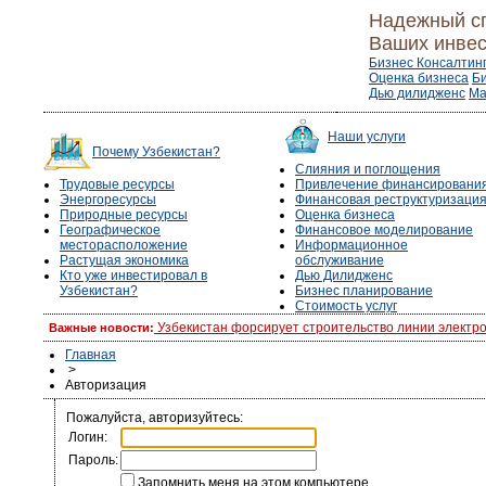
Надежный с
Ваших инвес
Бизнес Консалтин
Оценка бизнеса
Б
Дью дилидженс
Ма
Наши услуги
Почему Узбекистан?
Слияния и поглощения
Трудовые ресурсы
Привлечение финансировани
Энергоресурсы
Финансовая реструктуризаци
Природные ресурсы
Оценка бизнеса
Географическое
Финансовое моделирование
месторасположение
Информационное
Растущая экономика
обслуживание
Кто уже инвестировал в
Дью Дилидженс
Узбекистан?
Бизнес планирование
Стоимость услуг
Узбекистан форсирует строительство линии электр
Важные новости:
Главная
>
Авторизация
Пожалуйста, авторизуйтесь:
Логин:
Пароль:
Запомнить меня на этом компьютере