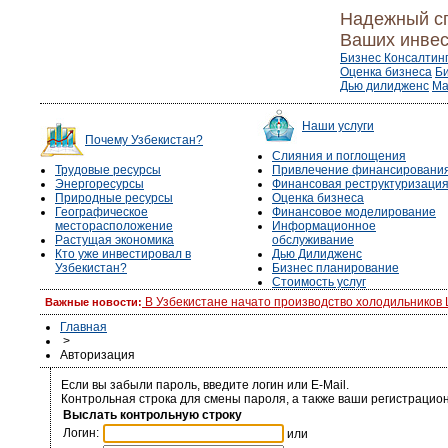
Надежный с
Ваших инвес
Бизнес Консалтин
Оценка бизнеса
Б
Дью дилидженс
Ма
Наши услуги
Почему Узбекистан?
Слияния и поглощения
Трудовые ресурсы
Привлечение финансировани
Энергоресурсы
Финансовая реструктуризаци
Природные ресурсы
Оценка бизнеса
Географическое
Финансовое моделирование
месторасположение
Информационное
Растущая экономика
обслуживание
Кто уже инвестировал в
Дью Дилидженс
Узбекистан?
Бизнес планирование
Стоимость услуг
В Узбекистане начато производство холодильников
Важные новости:
Главная
>
Авторизация
Если вы забыли пароль, введите логин или E-Mail.
Контрольная строка для смены пароля, а также ваши регистрацион
Выслать контрольную строку
Логин:
или