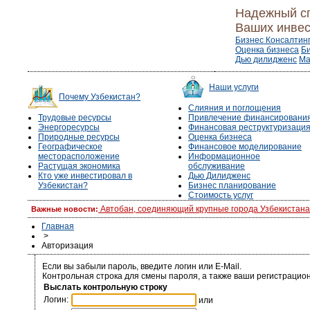
Надежный с
Ваших инвес
Бизнес Консалтин
Оценка бизнеса
Б
Дью дилидженс
Ма
Наши услуги
Почему Узбекистан?
Слияния и поглощения
Трудовые ресурсы
Привлечение финансировани
Энергоресурсы
Финансовая реструктуризаци
Природные ресурсы
Оценка бизнеса
Географическое
Финансовое моделирование
месторасположение
Информационное
Растущая экономика
обслуживание
Кто уже инвестировал в
Дью Дилидженс
Узбекистан?
Бизнес планирование
Стоимость услуг
Автобан, соединяющий крупные города Узбекистана,
Важные новости:
Главная
>
Авторизация
Если вы забыли пароль, введите логин или E-Mail.
Контрольная строка для смены пароля, а также ваши регистрацион
Выслать контрольную строку
Логин:
или