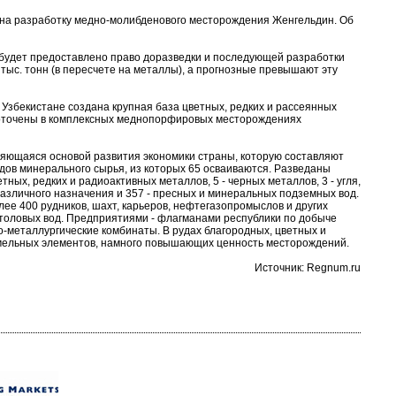
на разработку медно-молибденового месторождения Женгельдин. Об
 будет предоставлено право доразведки и последующей разработки
тыс. тонн (в пересчете на металлы), а прогнозные превышают эту
Узбекистане создана крупная база цветных, редких и рассеянных
доточены в комплексных меднопорфировых месторождениях
ющаяся основой развития экономики страны, которую составляют
дов минерального сырья, из которых 65 осваиваются. Разведаны
тных, редких и радиоактивных металлов, 5 - черных металлов, 3 - угля,
 различного назначения и 357 - пресных и минеральных подземных вод.
е 400 рудников, шахт, карьеров, нефтегазопромыслов и других
столовых вод. Предприятиями - флагманами республики по добыче
о-металлургические комбинаты. В рудах благородных, цветных и
емельных элементов, намного повышающих ценность месторождений.
Источник: Regnum.ru