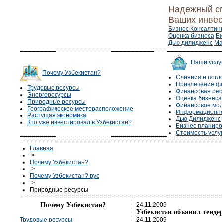
Надежный с
Ваших инвес
Бизнес Консалтин
Оценка бизнеса
Б
Дью дилидженс
Ма
Наши услу
Почему Узбекистан?
Слияния и пог
Привлечение ф
Трудовые ресурсы
Финансовая рес
Энергоресурсы
Оценка бизнеса
Природные ресурсы
Финансовое мо
Географическое месторасположение
Информационно
Растущая экономика
Дью Дилидженс
Кто уже инвестировал в Узбекистан?
Бизнес планир
Стоимость услу
Главная
>
Почему Узбекистан?
>
Почему Узбекистан? рус
>
Природные ресурсы
Почему Узбекистан?
24.11.2009
Узбекистан объявил тенде
Трудовые ресурсы
24.11.2009