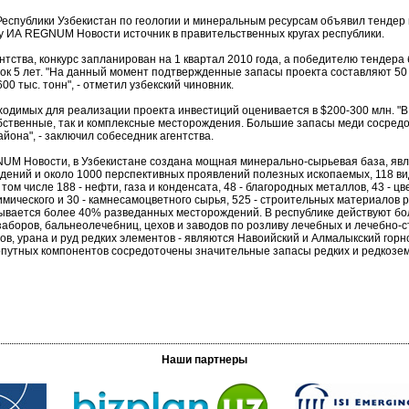
спублики Узбекистан по геологии и минеральным ресурсам объявил тендер 
 ИА REGNUM Новости источник в правительственных кругах республики.
ства, конкурс запланирован на 1 квартал 2010 года, а победителю тендера
ок 5 лет. "На данный момент подтвержденные запасы проекта составляют 50 
600 тыс. тонн", - отметил узбекский чиновник.
димых для реализации проекта инвестиций оценивается в $200-300 млн. "В 
обственные, так и комплексные месторождения. Большие запасы меди сосре
йона", - заключил собеседник агентства.
 Новости, в Узбекистане создана мощная минерально-сырьевая база, явля
дений и около 1000 перспективных проявлений полезных ископаемых, 118 ви
ом числе 188 - нефти, газа и конденсата, 48 - благородных металлов, 43 - цве
охимического и 30 - камнесамоцветного сырья, 525 - строительных материалов
вается более 40% разведанных месторождений. В республике действуют боле
заборов, бальнеолечебниц, цехов и заводов по розливу лечебных и лечебно-
ов, урана и руд редких элементов - являются Навоийский и Алмалыкский горн
попутных компонентов сосредоточены значительные запасы редких и редкоз
Наши партнеры