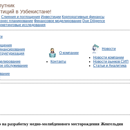
путник
тиций в Узбекистане!
г
Слияния и поглощения
Инвестиции
Корпоративные финансы
изнес планирование
Финансовое моделирование
Due Diligence
ркетинговые исследования
ги
лощения
Новости
инансирования
О компании
труктуризация
Новости компании
делирование
Контакты
Новости рынков СИП
е обслуживание
Статьи и Аналитика
ование
г
р на разработку медно-молибденового месторождения Женгельдин