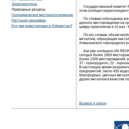
Энергоресурсы
Государственный комитет Ре
Природные ресурсы
этом сообщил корреспонденту
Географическое месторасположение
По словам собеседника агент
Растущая экономика
данного месторождения на ср
Кто уже инвестировал в Узбекистан?
цифру практически в 10 раз - 
По его словам, объем необхо
металлов, образующих как с
Алмалыкского горнорудного ра
Как уже сообщало ИА REGNUM
сегодня более 1800 месторож
более 1500 месторождений, в т
37 - горнорудного, 22 - горн
В настоящее время разрабаты
предприятий, около 450 водо
благородных, цветных металл
других металлов в качестве 
Возврат к списку