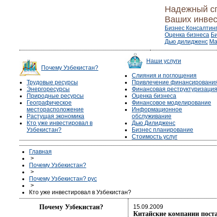
Надежный с
Ваших инвес
Бизнес Консалтин
Оценка бизнеса
Б
Дью дилидженс
Ма
Наши услуги
Почему Узбекистан?
Слияния и поглощения
Трудовые ресурсы
Привлечение финансировани
Энергоресурсы
Финансовая реструктуризаци
Природные ресурсы
Оценка бизнеса
Географическое
Финансовое моделирование
месторасположение
Информационное
Растущая экономика
обслуживание
Кто уже инвестировал в
Дью Дилидженс
Узбекистан?
Бизнес планирование
Стоимость услуг
Главная
>
Почему Узбекистан?
>
Почему Узбекистан? рус
>
Кто уже инвестировал в Узбекистан?
Почему Узбекистан?
15.09.2009
Китайские компании поста