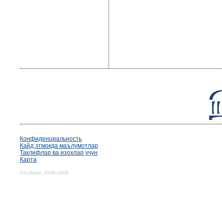
Конфиденциальность
Кайд этмокда маълумотлар
Таклифлар ва изохлар учун
Карта
©YulDash 2008-2009