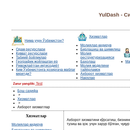
YulDash - 
Хизматлар
Нима учун Ўзбекистон?
Молиялар кидирув
Одам ресурслари
Бирлашиш ва шимилиш
Қувват ресурслари
Молия
Табиий бойликлар
реструктуризацияси
Географик жойлашган ер
Бахолаш
Ма
Ривожлаётган иқтисодиёт
Молия моделини
Ким Ўзбекистонга ҳозиргача маблағ
тайёрламок
киритди?
Ахборот хизматлар
Нархлар
Test
Zarur yangilik:
Бош саҳифа
>
Хизматлар
>
Ахборот хизматлар
Хизматлар
Ахборот хизматини кўрсатиш, бизнин
тузиш ва ҳок. учун зарур бўлган, чу
Молиялар кидирув