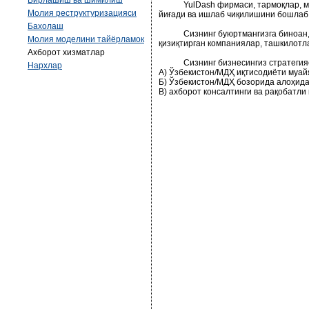
Бирлашиш ва шимилиш
YulDash фирмаси, тармо
қлар, 
Молия реструктуризацияси
йиғади ва ишлаб чиқилишини бошлаб
Бахолаш
Сизнинг буюртмангизга биноан, Си
Молия моделини тайёрламок
қизиқтирган компаниялар, ташкилотл
Ахборот хизматлар
Сизнинг бизнесингиз стратегияси
Нархлар
А) Ўзбекистон/МДҲ иқтисодиёти муай
Б) Ўзбекистон/МДҲ бозорида алоҳид
В) ахборот консалтинги ва рақобатли