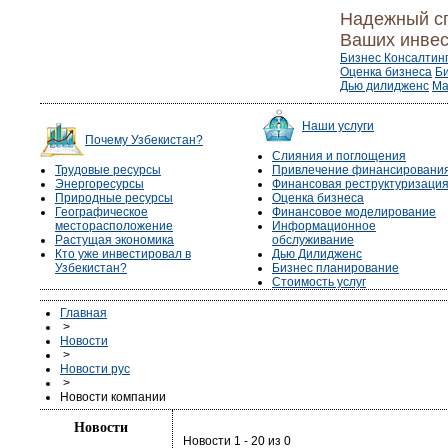
Надежный с
Ваших инвес
Бизнес Консалтин
Оценка бизнеса
Б
Дью дилидженс
Ма
Наши услуги
Почему Узбекистан?
Слияния и поглощения
Трудовые ресурсы
Привлечение финансировани
Энергоресурсы
Финансовая реструктуризаци
Природные ресурсы
Оценка бизнеса
Географическое
Финансовое моделирование
месторасположение
Информационное
Растущая экономика
обслуживание
Кто уже инвестировал в
Дью Дилидженс
Узбекистан?
Бизнес планирование
Стоимость услуг
Главная
>
Новости
>
Новости рус
>
Новости компании
Новости
Новости 1 - 20 из 0