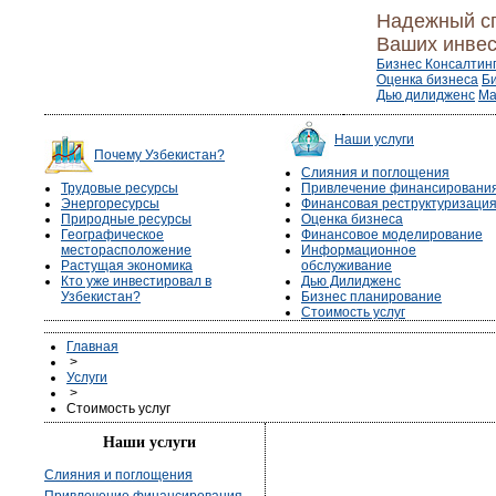
Надежный с
Ваших инвес
Бизнес Консалтин
Оценка бизнеса
Б
Дью дилидженс
Ма
Наши услуги
Почему Узбекистан?
Слияния и поглощения
Трудовые ресурсы
Привлечение финансировани
Энергоресурсы
Финансовая реструктуризаци
Природные ресурсы
Оценка бизнеса
Географическое
Финансовое моделирование
месторасположение
Информационное
Растущая экономика
обслуживание
Кто уже инвестировал в
Дью Дилидженс
Узбекистан?
Бизнес планирование
Стоимость услуг
Главная
>
Услуги
>
Стоимость услуг
Наши услуги
Слияния и поглощения