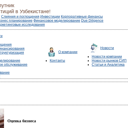
путник
тиций в Узбекистане!
г
Слияния и поглощения
Инвестиции
Корпоративные финансы
изнес планирование
Финансовое моделирование
Due Diligence
ркетинговые исследования
ги
лощения
Новости
инансирования
О компании
труктуризация
Новости компании
делирование
Контакты
Новости рынков СИП
е обслуживание
Статьи и Аналитика
ование
г
Оценка бизнеса