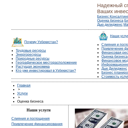
Надежный с
Ваших инвес
Бизнес Консалтин
Оценка бизнеса
Б
Дью дилидженс
Ма
Наши услу
Почему Узбекистан?
Слияния и пог
Привлечение ф
Трудовые ресурсы
Финансовая рес
Энергоресурсы
Оценка бизнеса
Природные ресурсы
Финансовое мо
Географическое месторасположение
Информационно
Растущая экономика
Дью Дилидженс
Кто уже инвестировал в Узбекистан?
Бизнес планир
Стоимость услу
Главная
>
Услуги
>
Оценка бизнеса
Наши услуги
Слияния и поглощения
Привлечение финансирования