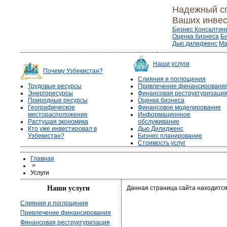
Надежный с
Ваших инвес
Бизнес Консалтин
Оценка бизнеса
Б
Дью дилидженс
Ма
Наши услуги
Почему Узбекистан?
Слияния и поглощения
Трудовые ресурсы
Привлечение финансировани
Энергоресурсы
Финансовая реструктуризаци
Природные ресурсы
Оценка бизнеса
Географическое
Финансовое моделирование
месторасположение
Информационное
Растущая экономика
обслуживание
Кто уже инвестировал в
Дью Дилидженс
Узбекистан?
Бизнес планирование
Стоимость услуг
Главная
>
Услуги
Наши услуги
Данная страница сайта находится
Слияния и поглощения
Привлечение финансирования
Финансовая реструктуризация