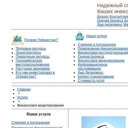
Надежный с
Ваших инвес
Бизнес Консалтин
Оценка бизнеса
Б
Дью дилидженс
Ма
Наши услуги
Почему Узбекистан?
Слияния и поглощения
Трудовые ресурсы
Привлечение финансировани
Энергоресурсы
Финансовая реструктуризаци
Природные ресурсы
Оценка бизнеса
Географическое
Финансовое моделирование
месторасположение
Информационное
Растущая экономика
обслуживание
Кто уже инвестировал в
Дью Дилидженс
Узбекистан?
Бизнес планирование
Стоимость услуг
Главная
>
Услуги
>
Финансовое моделирование
Наши услуги
Слияния и поглощения