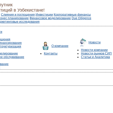
путник
тиций в Узбекистане!
г
Слияния и поглощения
Инвестиции
Корпоративные финансы
изнес планирование
Финансовое моделирование
Due Diligence
ркетинговые исследования
ги
лощения
Новости
инансирования
О компании
труктуризация
Новости компании
делирование
Контакты
Новости рынков СИП
е обслуживание
Статьи и Аналитика
ование
г