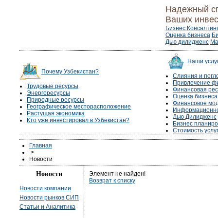
Надежный с
Ваших инвес
Бизнес Консалтин
Оценка бизнеса
Б
Дью дилидженс
Ма
Наши услу
Почему Узбекистан?
Слияния и пог
Привлечение ф
Трудовые ресурсы
Финансовая рес
Энергоресурсы
Оценка бизнеса
Природные ресурсы
Финансовое мо
Географическое месторасположение
Информационно
Растущая экономика
Дью Дилидженс
Кто уже инвестировал в Узбекистан?
Бизнес планир
Стоимость услу
Главная
>
Новости
Новости
Элемент не найден!
Возврат к списку
Новости компании
Новости рынков СИП
Статьи и Аналитика